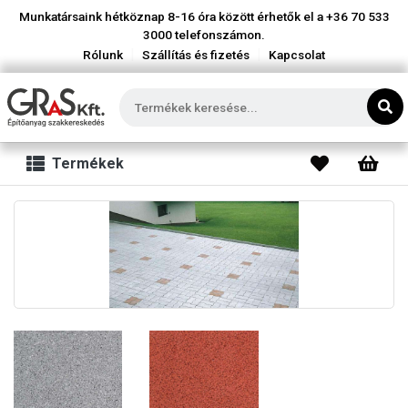
Munkatársaink hétköznap 8-16 óra között érhetők el a
+36 70 533
3000
telefonszámon.
|
|
Rólunk
Szállítás és fizetés
Kapcsolat
Termékek