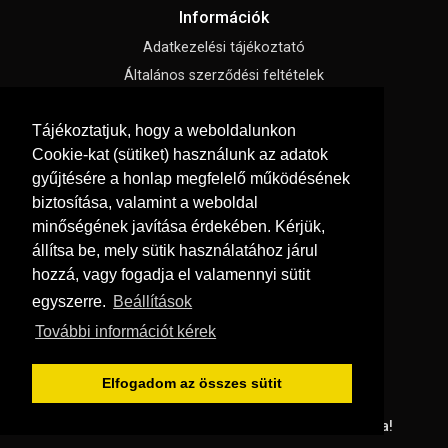
Információk
Adatkezelési tájékoztató
Általános szerződési feltételek
Impresszum
Tájékoztatjuk, hogy a weboldalunkon
Süti beállítások
Cookie-kat (sütiket) használunk az adatok
gyűjtésére a honlap megfelelő működésének
Menü
biztosítása, valamint a weboldal
Hírek, cikkek
minőségének javítása érdekében. Kérjük,
állítsa be, mely sütik használatához járul
Kapcsolat
hozzá, vagy fogadja el valamennyi sütit
Letölthető katalógusok
egyszerre.
Beállítások
Rólunk
További információt kérek
Szállítás és fizetés
Vásárlási feltételek
Elfogadom az összes sütit
© Copyright 2026
GRaS Kft.
Minden jog fenntartva!