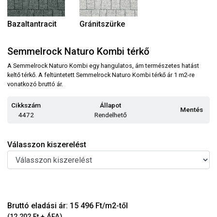
Bazaltantracit
Gránitszürke
Semmelrock Naturo Kombi térkő
A Semmelrock Naturo Kombi egy hangulatos, ám természetes hatást
keltő térkő. A feltüntetett Semmelrock Naturo Kombi térkő ár 1 m2-re
vonatkozó bruttó ár.
Cikkszám
Állapot
Mentés
4472
Rendelhető
Válasszon kiszerelést
Bruttó eladási ár: 15 496 Ft/m2-től
(12 202 Ft + ÁFA)