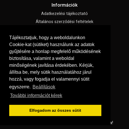
Információk
Adatkezelési tájékoztató
Általános szerződési feltételek
Impresszum
Tájékoztatjuk, hogy a weboldalunkon
Süti beállítások
Cookie-kat (sütiket) használunk az adatok
gyűjtésére a honlap megfelelő működésének
Menü
biztosítása, valamint a weboldal
Hírek, cikkek
minőségének javítása érdekében. Kérjük,
állítsa be, mely sütik használatához járul
Kapcsolat
hozzá, vagy fogadja el valamennyi sütit
Letölthető katalógusok
egyszerre.
Beállítások
Rólunk
További információt kérek
Szállítás és fizetés
Vásárlási feltételek
Elfogadom az összes sütit
© Copyright 2026
GRaS Kft.
Minden jog fenntartva!