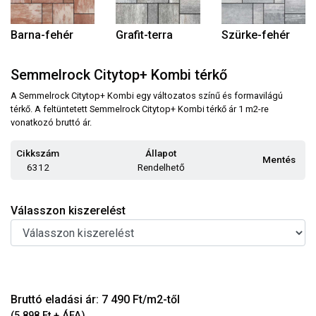
Barna-fehér
Grafit-terra
Szürke-fehér
Semmelrock Citytop+ Kombi térkő
A Semmelrock Citytop+ Kombi egy változatos színű és formavilágú
térkő. A feltüntetett Semmelrock Citytop+ Kombi térkő ár 1 m2-re
vonatkozó bruttó ár.
Cikkszám
Állapot
Mentés
6312
Rendelhető
Válasszon kiszerelést
Bruttó eladási ár: 7 490 Ft/m2-től
(5 898 Ft + ÁFA)