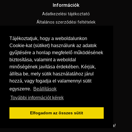
Információk
Adatkezelési tájékoztató
Általános szerződési feltételek
Impresszum
Tájékoztatjuk, hogy a weboldalunkon
Süti beállítások
Cookie-kat (sütiket) használunk az adatok
gyűjtésére a honlap megfelelő működésének
Menü
biztosítása, valamint a weboldal
Hírek, cikkek
minőségének javítása érdekében. Kérjük,
állítsa be, mely sütik használatához járul
Kapcsolat
hozzá, vagy fogadja el valamennyi sütit
Letölthető katalógusok
egyszerre.
Beállítások
Rólunk
További információt kérek
Szállítás és fizetés
Vásárlási feltételek
Elfogadom az összes sütit
© Copyright 2026
GRaS Kft.
Minden jog fenntartva!