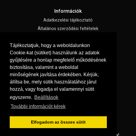
Információk
Adatkezelési tájékoztató
Általános szerződési feltételek
Impresszum
Tájékoztatjuk, hogy a weboldalunkon
Süti beállítások
Cookie-kat (sütiket) használunk az adatok
gyűjtésére a honlap megfelelő működésének
Menü
biztosítása, valamint a weboldal
Hírek, cikkek
minőségének javítása érdekében. Kérjük,
állítsa be, mely sütik használatához járul
Kapcsolat
hozzá, vagy fogadja el valamennyi sütit
Letölthető katalógusok
egyszerre.
Beállítások
Rólunk
További információt kérek
Szállítás és fizetés
Vásárlási feltételek
Elfogadom az összes sütit
© Copyright 2026
GRaS Kft.
Minden jog fenntartva!