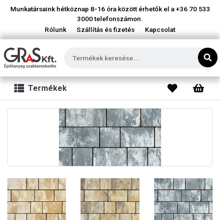
Munkatársaink hétköznap 8-16 óra között érhetők el a
+36 70 533
3000
telefonszámon.
|
|
Rólunk
Szállítás és fizetés
Kapcsolat
Termékek