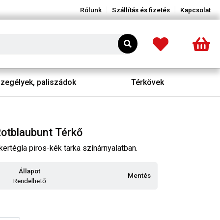
|
|
Rólunk
Szállítás és fizetés
Kapcsolat
zegélyek, paliszádok
Térkövek
otblaubunt Térkő
nkertégla piros-kék tarka színárnyalatban.
Állapot
Mentés
Rendelhető