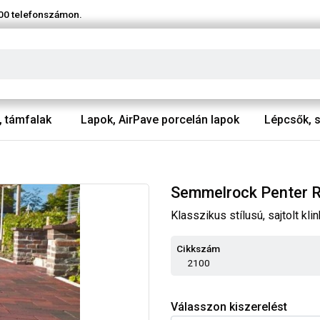
00
telefonszámon.
, támfalak
Lapok, AirPave porcelán lapok
Lépcsők, s
Semmelrock Penter R
Klasszikus stílusú, sajtolt kli
Cikkszám
2100
Válasszon kiszerelést