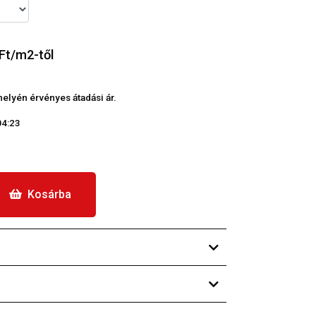
 Ft/m2-től
phelyén érvényes átadási ár.
04:23
Kosárba