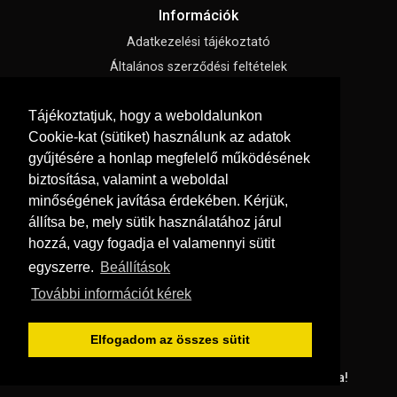
Információk
Adatkezelési tájékoztató
Általános szerződési feltételek
Impresszum
Tájékoztatjuk, hogy a weboldalunkon
Süti beállítások
Cookie-kat (sütiket) használunk az adatok
gyűjtésére a honlap megfelelő működésének
Menü
biztosítása, valamint a weboldal
Hírek, cikkek
minőségének javítása érdekében. Kérjük,
állítsa be, mely sütik használatához járul
Kapcsolat
hozzá, vagy fogadja el valamennyi sütit
Letölthető katalógusok
egyszerre.
Beállítások
Rólunk
További információt kérek
Szállítás és fizetés
Vásárlási feltételek
Elfogadom az összes sütit
© Copyright 2026
GRaS Kft.
Minden jog fenntartva!